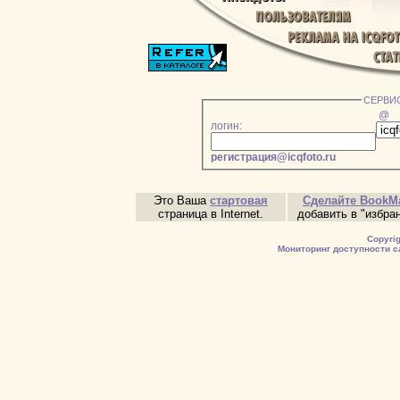
СЕРВИ
@
логин:
регистрация@icqfoto.ru
Это Ваша
стартовая
Сделайте BookM
страница в Internet.
добавить в "избран
Copyri
Мониторинг доступности с